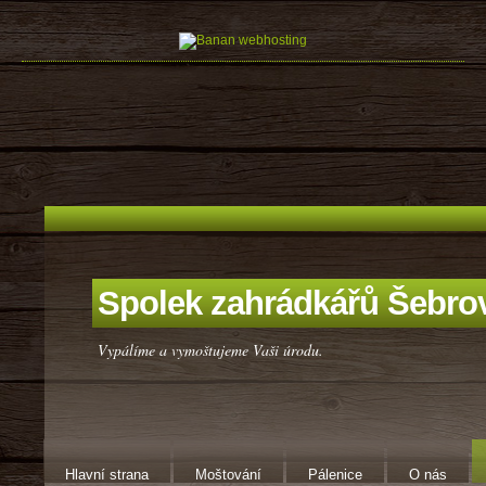
Spolek zahrádkářů Šebro
Vypálíme a vymoštujeme Vaši úrodu.
Hlavní strana
Moštování
Pálenice
O nás