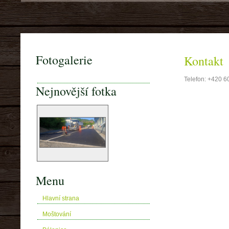
Fotogalerie
Kontakt
Telefon: +420 6
Nejnovější fotka
Menu
Hlavní strana
Moštování